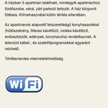
A házban 5 apartman található, mindegyik apartmanhoz
fürdőszoba, vécé, zárt parkoló tartozik. A ház központi
fűtéses. Klímahasználat külön térítés ellenében.
Az apartmanok alapvető felszereltségű konyhasarokkal
(hűtőszekrény, filteres kávéfőző, mokka kávéfőző,
evőeszközök, edények, konyharuha) rendelkeznek. A
televízió kábel-, és szatellitprogramokkal egyaránt
nézhető.
Térítésmentes internetelérhetőség.