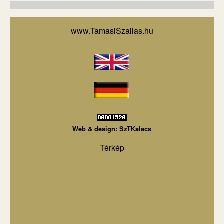
www.TamasiSzallas.hu
Web & design:
SzTKalacs
Térkép