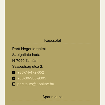
Kapcsolat
Parti Idegenforgalmi
Szolgáltató Iroda
H-7090 Tamási
Szabadság utca 2.
+36-74-472-652
+36-30-936-9305
partitours@t-online.hu
Apartmanok