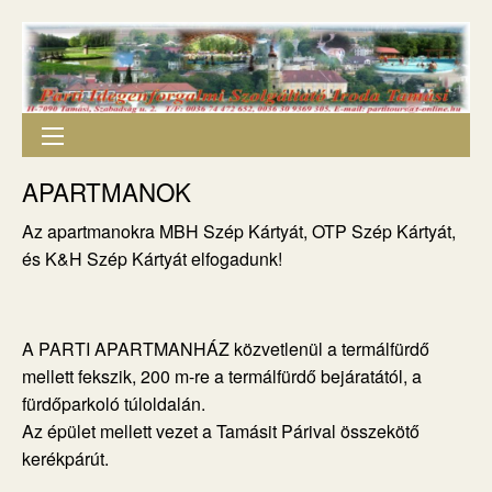
APARTMANOK
Az apartmanokra MBH Szép Kártyát, OTP Szép Kártyát,
és K&H Szép Kártyát elfogadunk!
A PARTI APARTMANHÁZ közvetlenül a termálfürdő
mellett fekszik, 200 m-re a termálfürdő bejáratától, a
fürdőparkoló túloldalán.
Az épület mellett vezet a Tamásit Párival összekötő
kerékpárút.