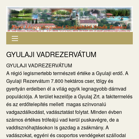
GYULAJI VADREZERVÁTUM
GYULAJI VADREZERVÁTUM
A régió legismertebb természeti értéke a Gyulaji erdő. A
Gyulaji Rezervátum 7.800 hektáros cser, tölgy és
gyertyán erdeiben él a világ egyik legnagyobb dámvad
populációja. A terület kezelője a Gyulaj Zrt. a fakitermelés
és az erdőtelepítés mellett magas színvonalú
vadgazdálkodást, vadásztatást folytat. Minden évben
számos értékes trófeájú vad kerül puskavégre, de a
vaddisznóhajtásokon is gazdag a zsákmány. A
vadászokat, egyéni és csoportos vendégeket szállodai