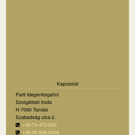
Kapcsolat
Parti Idegenforgalmi
Szolgáltató Iroda
H-7090 Tamási
Szabadság utca 2.
+36-74-472-652
+36-30-936-9305