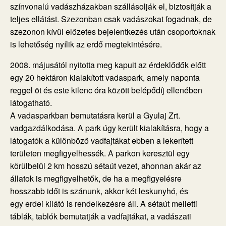
színvonalú vadászházakban szállásolják el, biztosítják a
teljes ellátást. Szezonban csak vadászokat fogadnak, de
szezonon kívül előzetes bejelentkezés után csoportoknak
is lehetőség nyílik az erdő megtekintésére.
2008. májusától nyitotta meg kapuit az érdeklődők előtt
egy 20 hektáron kialakított vadaspark, amely naponta
reggel öt és este kilenc óra között belépődíj ellenében
látogatható.
A vadasparkban bemutatásra kerül a Gyulaj Zrt.
vadgazdálkodása. A park úgy került kialakításra, hogy a
látogatók a különböző vadfajtákat ebben a lekerített
területen megfigyelhessék. A parkon keresztül egy
körülbelül 2 km hosszú sétaút vezet, ahonnan akár az
állatok is megfigyelhetők, de ha a megfigyelésre
hosszabb időt is szánunk, akkor két leskunyhó, és
egy erdei kilátó is rendelkezésre áll. A sétaút melletti
táblák, tablók bemutatják a vadfajtákat, a vadászati