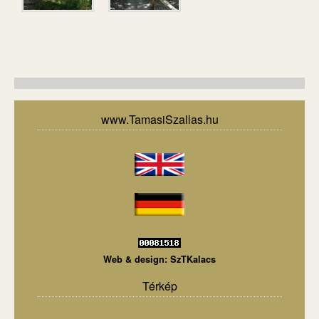
www.TamasiSzallas.hu
Web & design:
SzTKalacs
Térkép