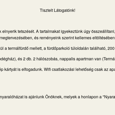
Tisztelt Látogatónk!
elnyerik tetszését. A tartalmakat igyekeztünk úgy összeállítan
megtervezésében, és reményeink szerint kellemes eltöltésében
a termálfürdő mellett, a fürdőparkoló túloldalán található, 200 
dégház), és 2 db. 2 hálószobás, nappalis apartman van (Termál
 kártyát is elfogadunk. Wifi csatlakozási lehetőség csak az a
yaralóházat is ajánlunk Önöknek, melyek a honlapon a "Nyaraló