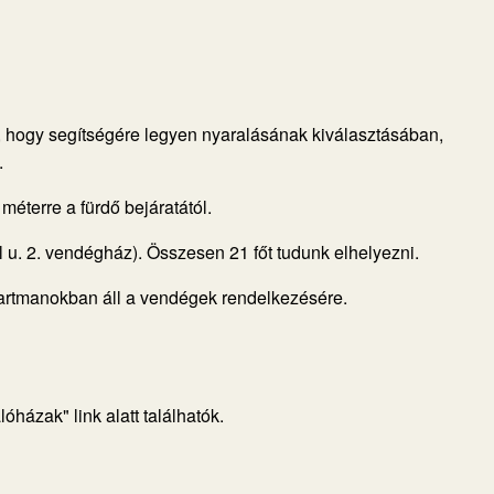
i, hogy segítségére legyen nyaralásának kiválasztásában,
.
méterre a fürdő bejáratától.
 u. 2. vendégház). Összesen 21 főt tudunk elhelyezni.
partmanokban áll a vendégek rendelkezésére.
házak" link alatt találhatók.