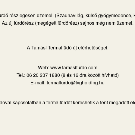
fürdő részlegesen üzemel. (Szaunavilág, külső gyógymedence, k
Az új fürdőrész (megégett fürdőrész) sajnos még nem üzemel.
A Tamási Termálfüdő új elérhetőségei:
Web: www.tamasifurdo.com
Tel.: 06 20 237 1880 (8 és 16 óra között hívható)
E-mail: termalfurdo@tvgholding.hu
ióval kapcsolatban a termálfürdőt kereshetik a fent megadott e