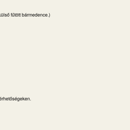
ülső fűtött bármedence.)
lérhetőségeken.