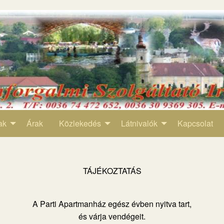
ak
Árak
Közlekedés
Látnivalók
Kapcsolat
TÁJÉKOZTATÁS
A Parti Apartmanház egész évben nyitva tart,
és várja vendégeit.