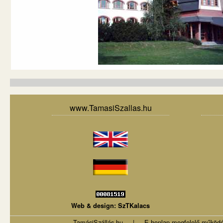
www.TamasiSzallas.hu
Web & design:
SzTKalacs
TamásiSzállás.hu
|
E honlap megfelelő működésé