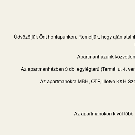
Üdvözöljük Önt honlapunkon. Reméljük, hogy ajánlataink 
Apartmanházunk közvetlenül 
Az apartmanházban 3 db. egylégterű (Termál u. 4. ven
Az apartmanokra MBH, OTP, illetve K&H Szép
Az apartmanokon kívül több n