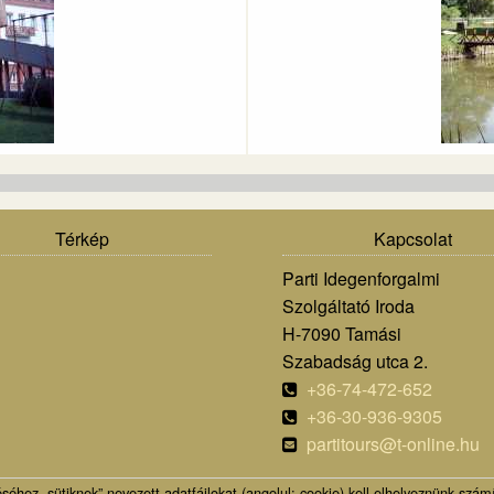
Térkép
Kapcsolat
Parti Idegenforgalmi
Szolgáltató Iroda
H-7090 Tamási
Szabadság utca 2.
+36-74-472-652
+36-30-936-9305
partitours@t-online.hu
hez „sütiknek” nevezett adatfájlokat (angolul: cookie) kell elhelyeznünk számí